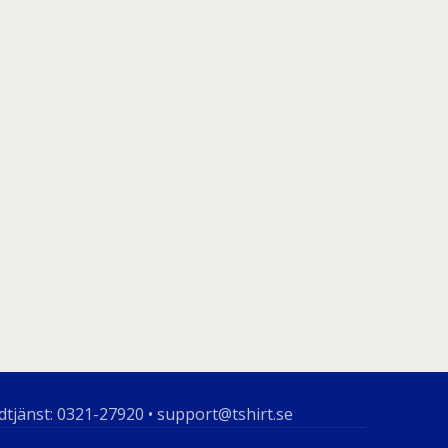
dtjänst: 0321-27920 • support@tshirt.se