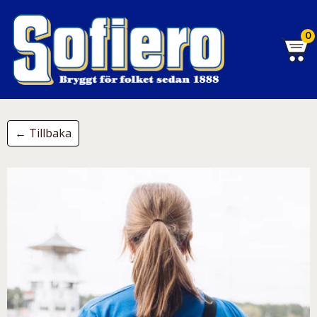
0
← Tillbaka