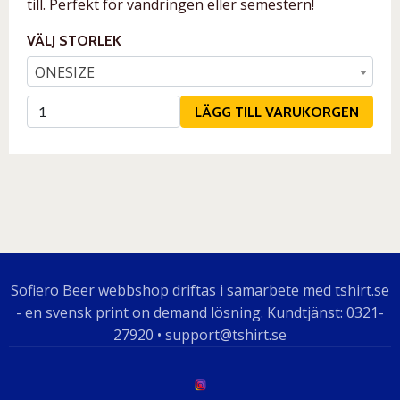
till. Perfekt för vandringen eller semestern!
VÄLJ STORLEK
ONESIZE
LÄGG TILL VARUKORGEN
Sofiero Beer webbshop driftas i samarbete med tshirt.se
- en svensk print on demand lösning. Kundtjänst: 0321-
27920 • support@tshirt.se