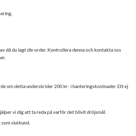
ering.
g av då du lagt din order. Kontrollera denna och kontakta oss
er.
värde om detta underskrider 200 kr- i hanteringskostnader. Ett ej
älper vi dig att ta reda på varför det blivit dröjsmål.
ig som slutkund.