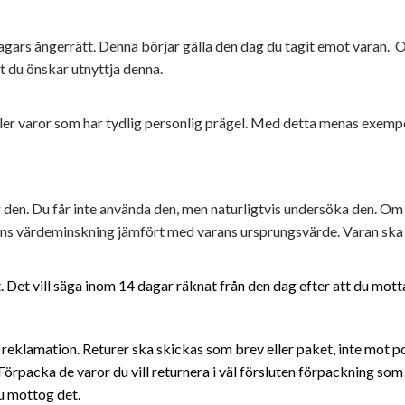
ars ångerrätt. Denna börjar gälla den dag du tagit emot varan. Om 
t du önskar utnyttja denna.
ller varor som har tydlig personlig prägel. Med detta menas exempe
og den. Du får inte använda den, men naturligtvis undersöka den. O
ans värdeminskning jämfört med varans ursprungsvärde. Varan ska s
t. Det vill säga inom 14 dagar räknat från den dag efter att du mott
eklamation. Returer ska skickas som brev eller paket, inte mot pos
Förpacka de varor du vill returnera i väl försluten förpackning som
du mottog det.