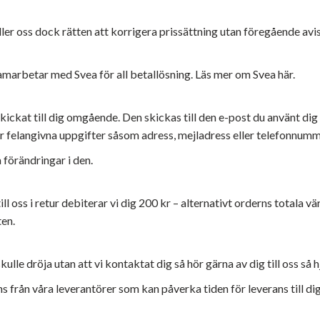
er oss dock rätten att korrigera prissättning utan föregående avis
 samarbetar med Svea för all betallösning. Läs mer om Svea
här
.
skickat till dig omgående. Den skickas till den e-post du använt di
ör felangivna uppgifter såsom adress, mejladress eller telefonnumm
 förändringar i den.
ll oss i retur debiterar vi dig 200 kr – alternativt orderns totala 
ten.
ulle dröja utan att vi kontaktat dig så hör gärna av dig till oss så hj
ans från våra leverantörer som kan påverka tiden för leverans till d