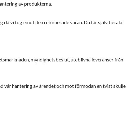
hantering av produkterna.
ag då vi tog emot den returnerade varan. Du får själv betala
betsmarknaden, myndighetsbeslut, uteblivna leveranser från
 med vår hantering av ärendet och mot förmodan en tvist skulle