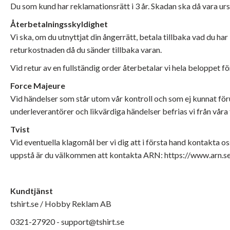
Du som kund har reklamationsrätt i 3 år. Skadan ska då vara urs
Återbetalningsskyldighet
Vi ska, om du utnyttjat din ångerrätt, betala tillbaka vad du ha
returkostnaden då du sänder tillbaka varan.
Vid retur av en fullständig order återbetalar vi hela beloppet f
Force Majeure
Vid händelser som står utom vår kontroll och som ej kunnat fö
underleverantörer och likvärdiga händelser befrias vi från våra f
Tvist
Vid eventuella klagomål ber vi dig att i första hand kontakta os
uppstå är du välkommen att kontakta ARN:
https://www.arn.s
Kundtjänst
tshirt.se / Hobby Reklam AB
0321-27920 -
support@tshirt.se