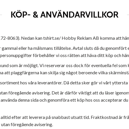
KÖP- & ANVÄNDARVILLKOR
2-8063). Nedan kan tshirt.se/ Hobby Reklam AB komma att hänvisas 
år gammal eller ha målsmans tillåtelse. Avtal sluts då du genomför
personuppgifter förbehåller vi oss rätten att häva ditt köp och h
om kund som är möjligt. Vi reserverar oss dock för eventuella fel so
att plaggfärgerna kan skilja sig något beroende vilka skärminstä
sortiment hos våra leverantörer. Då detta sker gör vi vårt yttersta 
 utan föregående avisering. Det är därför viktigt att du läser igenom
t använda denna sida och genomföra ett köp hos oss accepterar du
tid efter att leverera på snabbast utsatt tid. Fraktkostnad är från
g utan föregående avisering.