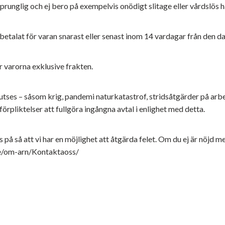
prunglig och ej bero på exempelvis onödigt slitage eller vårdslös 
r betalat för varan snarast eller senast inom 14 vardagar från den d
ör varorna exklusive frakten.
rutses – såsom krig, pandemi naturkatastrof, stridsåtgärder på ar
örpliktelser att fullgöra ingångna avtal i enlighet med detta.
s på så att vi har en möjlighet att åtgärda felet. Om du ej är nöjd
e/om-arn/Kontaktaoss/