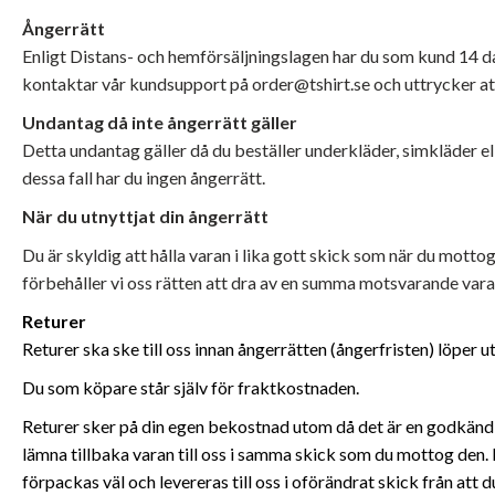
Ångerrätt
Enligt Distans- och hemförsäljningslagen har du som kund 14 dag
kontaktar vår kundsupport på order@tshirt.se och uttrycker at
Undantag då inte ångerrätt gäller
Detta undantag gäller då du beställer underkläder, simkläder e
dessa fall har du ingen ångerrätt.
När du utnyttjat din ångerrätt
Du är skyldig att hålla varan i lika gott skick som när du mott
förbehåller vi oss rätten att dra av en summa motsvarande var
Returer
Returer ska ske till oss innan ångerrätten (ångerfristen) löper u
Du som köpare står själv för fraktkostnaden.
Returer sker på din egen bekostnad utom då det är en godkänd r
lämna tillbaka varan till oss i samma skick som du mottog den. 
förpackas väl och levereras till oss i oförändrat skick från att 