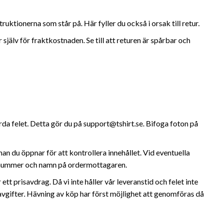
ruktionerna som står på. Här fyller du också i orsak till retur.
jälv för fraktkostnaden. Se till att returen är spårbar och
ärda felet. Detta gör du på support@tshirt.se. Bifoga foton på
 du öppnar för att kontrollera innehållet. Vid eventuella
dernummer och namn på ordermottagaren.
ett prisavdrag. Då vi inte håller vår leveranstid och felet inte
h avgifter. Hävning av köp har först möjlighet att genomföras då