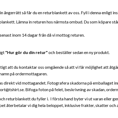
ångerrätt så får du en returblankett av oss. Fyll i denna enligt inst
blankett. Lämna in returen hos närmsta ombud. Du som köpare står s
 senast inom 14 dagar från då vi mottog returen.
igt
"Hur gör du din retur"
och beställer sedan en ny produkt.
ktigt att du kontaktar oss omgående så att vi får möjlighet att åtg
h namn på ordermottagaren.
 direkt vid mottagandet. Fotografera skadorna på emballaget innan
ort@tshirt.se
. Bifoga foton på felet, beskrivning av skadan, or
returblankett du fyller i. I första hand byter vi ut varan eller ger 
öpet återbetalar vi dig hela beloppet, inklusive frakter, skatter oc