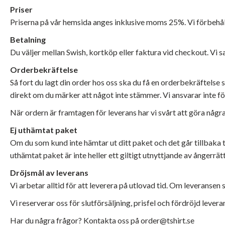
Priser
Priserna på vår hemsida anges inklusive moms 25%. Vi förbehåll
Betalning
Du väljer mellan Swish, kortköp eller faktura vid checkout. Vi
Orderbekräftelse
Så fort du lagt din order hos oss ska du få en orderbekräftelse 
direkt om du märker att något inte stämmer. Vi ansvarar inte f
När ordern är framtagen för leverans har vi svårt att göra några
Ej uthämtat paket
Om du som kund inte hämtar ut ditt paket och det går tillbaka ti
uthämtat paket är inte heller ett giltigt utnyttjande av ångerrät
Dröjsmål av leverans
Vi arbetar alltid för att leverera på utlovad tid. Om leveransen sk
Vi reserverar oss för slutförsäljning, prisfel och fördröjd lever
Har du några frågor? Kontakta oss på order@tshirt.se