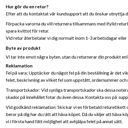
Hur gör du en retur?
Efter att du kontaktat vår kundsupport att du önskar utnyttja din 
Förpacka varorna du vill returnera tillsammans med ifylld retur
spara kvittot för retur.
Vid retur återbetalar vi dig normalt inom 1-3 arbetsdagar eller
Byte av produkt
Vi tar inte emot några byten, utan du returnerar din produkt enl
Reklamation
Fel på vara: Upptäcker du något fel på din beställning är det vi
felet, beskrivning av vilket fel som uppstått, ordernummer oc
Transportskador: Vid synliga transportskador ska dessa noteras
skador på innehållet fotar du även dessa. Kontakta oss på
supp
Vid godkänd reklamation: Skickar vi en förbetald returetikett och 
beror på dig har du rätt att häva köpet. Då du väljer att häva k
vi i första hand fått möjlighet att avhjälpa felet på annat sätt.