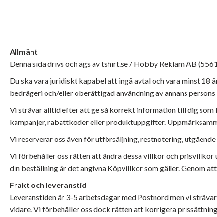
Allmänt
Denna sida drivs och ägs av tshirt.se / Hobby Reklam AB (55617
Du ska vara juridiskt kapabel att ingå avtal och vara minst 18 
bedrägeri och/eller oberättigad användning av annans persons 
Vi strävar alltid efter att ge så korrekt information till dig s
kampanjer, rabattkoder eller produktuppgifter. Uppmärksamma 
Vi reserverar oss även för utförsäljning, restnotering, utgående 
Vi förbehåller oss rätten att ändra dessa villkor och prisvillkor
din beställning är det angivna Köpvillkor som gäller. Genom at
Frakt och leveranstid
Leveranstiden är 3-5 arbetsdagar med Postnord men vi strävar all
vidare. Vi förbehåller oss dock rätten att korrigera prissättnin