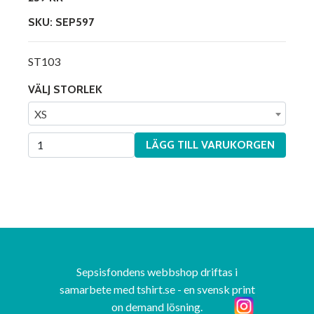
SKU: SEP597
ST103
VÄLJ STORLEK
XS
LÄGG TILL VARUKORGEN
Sepsisfondens webbshop driftas i
samarbete med tshirt.se - en svensk print
on demand lösning.